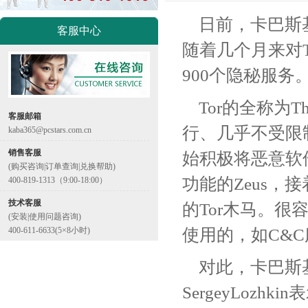
日前，卡巴斯
客服中心
随着几个月来对T
900个隐秘服务
Tor的全称为T
客服邮箱
行、几乎不受限
kaba365@pcstars.com.cn
销售客服
始积极将恶意软件
(购买咨询|订单查询|兑换帮助)
功能的Zeus，
400-819-1313（9:00-18:00）
技术客服
的Tor木马。很
(安装|使用问题咨询)
使用的，如C&
400-611-6633(5×8小时)
对此，卡巴斯
SergeyLoz